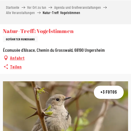
Aller
Startseite
Vor Ort zu tun
Agenda und Großveranstaltungen
au
Alle Veranstaltungen
Natur-Treff: Vogelstimmen
contenu
principal
Natur-Treff: Vogelstimmen
GEFÜHRTER RUNDGANG
Écomusée d'Alsace, Chemin du Grosswald, 68190 Ungersheim
Anfahrt
Teilen
+3 FOTOS