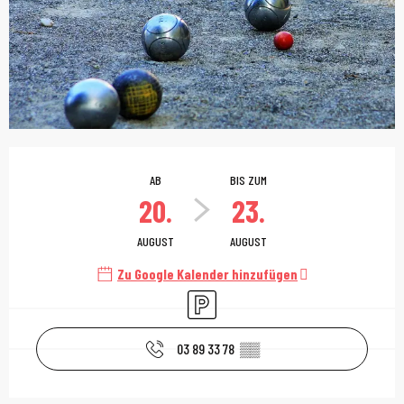
Öffnungszeiten & Kont
AB
BIS ZUM
20.
23.
AUGUST
AUGUST
Zu Google Kalender hinzufügen
Parkplatz
03 89 33 78
▒▒