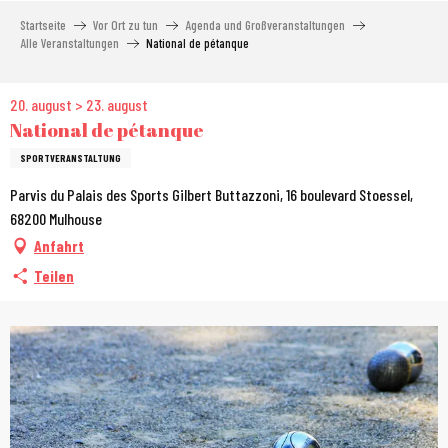
Aller
Startseite
Vor Ort zu tun
Agenda und Großveranstaltungen
au
Alle Veranstaltungen
National de pétanque
contenu
principal
20. august > 23. august
National de pétanque
SPORTVERANSTALTUNG
Parvis du Palais des Sports Gilbert Buttazzoni, 16 boulevard Stoessel,
68200 Mulhouse
Anfahrt
Teilen