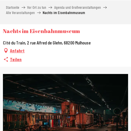
Aller
Startseite
Vor Ort zu tun
Agenda und Großveranstaltungen
au
Alle Veranstaltungen
Nachts im Eisenbahnmuseum
contenu
principal
Nachts im Eisenbahnmuseum
Cité du Train, 2 rue Alfred de Glehn, 68200 Mulhouse
Anfahrt
Teilen