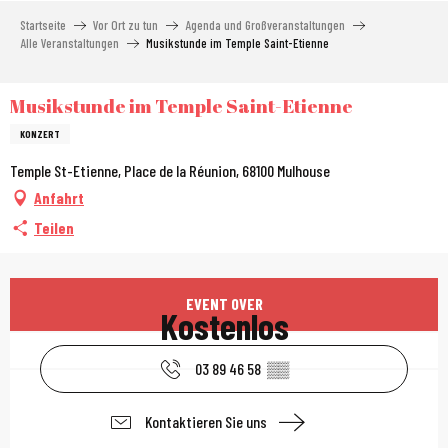
Aller
Startseite
Vor Ort zu tun
Agenda und Großveranstaltungen
au
Alle Veranstaltungen
Musikstunde im Temple Saint-Etienne
contenu
principal
Musikstunde im Temple Saint-Etienne
KONZERT
Temple St-Etienne, Place de la Réunion, 68100 Mulhouse
Anfahrt
Teilen
Öffnungszeiten & Kont
EVENT OVER
Kostenlos
03 89 46 58
▒▒
Kontaktieren Sie uns