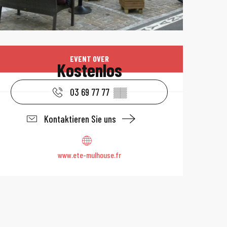
Öffnungszeiten 
EVENT OVER
Kostenlos
03 69 77 77
▒▒
Kontaktieren Sie uns
www.ete-mulhouse.fr