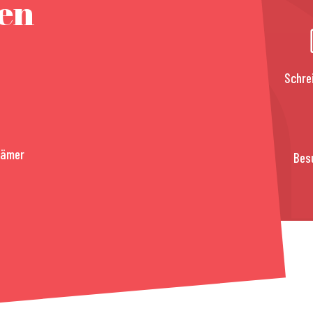
nen
Schre
rämer
Bes