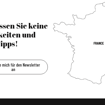
ssen Sie keine
keiten und
ipps!
e mich für den Newsletter
an