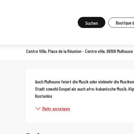
Aller
Startseite
Vor Ort zu tun
Agenda und Großveranstaltungen
A
au
contenu
Suche
Boutique 
Musikfest
principal
KONZERT
Centre Ville, Place de la Réunion - Centre ville, 68100 Mulhouse
Beschreibun
Auch Mulhouse feiert die Musik oder vielmehr die Musike
Stadt sowohl Gospel als auch afro-kubanische Musik, Hip
Kostenlos
Mehr anzeigen