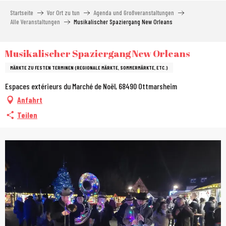
Aller
Startseite
Vor Ort zu tun
Agenda und Großveranstaltungen
au
Alle Veranstaltungen
Musikalischer Spaziergang New Orleans
contenu
principal
Musikalischer Spaziergang New Orleans
MÄRKTE ZU FESTEN TERMINEN (REGIONALE MÄRKTE, SOMMERMÄRKTE, ETC.)
Espaces extérieurs du Marché de Noël, 68490 Ottmarsheim
Anfahrt
Teilen