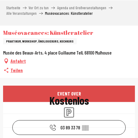
Aller
Startseite
Vor Ort zu tun
Agenda und Großveranstaltungen
au
Alle Veranstaltungen
Muséovacances: Künstleratelier
contenu
principal
Muséovacances: Künstleratelier
PRAKTIKUM, WORKSHOP, ÖNOLOGIEKURS, KOCHKURS
Musée des Beaux-Arts, 4 place Guillaume Tell, 68100 Mulhouse
Anfahrt
Teilen
Öffnungszeiten & Kont
EVENT OVER
Kostenlos
Parkplatz
03 89 33 78
▒▒