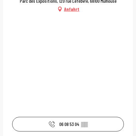
Parc des Expositions, 120 rue Lefèbvre, 68100 Mulhouse
Anfahrt
06 08 53 04
▒▒