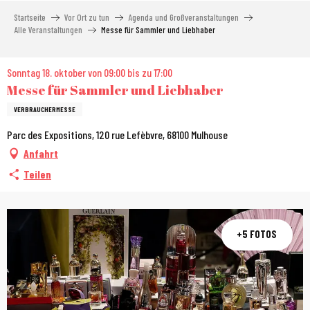
Aller
Startseite
Vor Ort zu tun
Agenda und Großveranstaltungen
au
Alle Veranstaltungen
Messe für Sammler und Liebhaber
contenu
principal
Sonntag 18. oktober von 09:00 bis zu 17:00
Messe für Sammler und Liebhaber
VERBRAUCHERMESSE
Parc des Expositions, 120 rue Lefèbvre, 68100 Mulhouse
Anfahrt
Teilen
+5 FOTOS