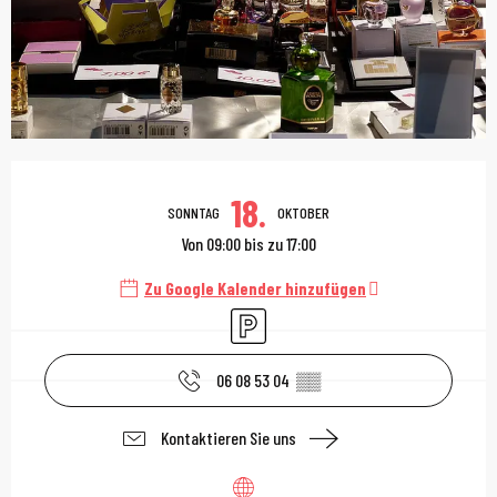
Öffnungszeiten & Kont
18.
SONNTAG
OKTOBER
Von 09:00 bis zu 17:00
Zu Google Kalender hinzufügen
Parkplatz
06 08 53 04
▒▒
Kontaktieren Sie uns