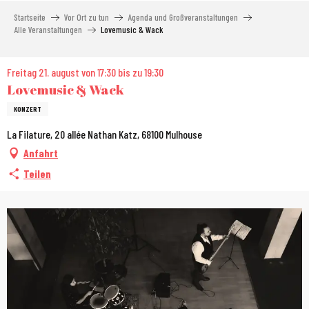
Aller
Startseite
Vor Ort zu tun
Agenda und Großveranstaltungen
au
Alle Veranstaltungen
Lovemusic & Wack
contenu
principal
Freitag 21. august von 17:30 bis zu 19:30
Lovemusic & Wack
KONZERT
La Filature, 20 allée Nathan Katz, 68100 Mulhouse
Anfahrt
Teilen