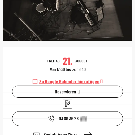
Öffnungszeiten & Kont
21.
FREITAG
AUGUST
Von 17:30 bis zu 19:30
Zu Google Kalender hinzufügen
Reservieren
Parkplatz
03 89 36 28
▒▒
Kontaktieren Sie uns