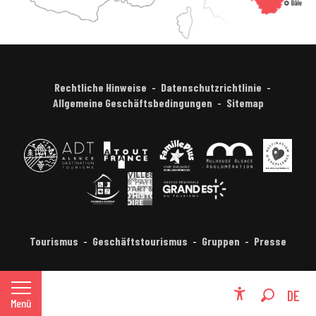
Rechtliche Hinweise
Datenschutzrichtlinie
Allgemeine Geschäftsbedingungen
Sitemap
Tourismus
Geschäftstourismus
Gruppen
Presse
FR
DE
Menü
Accessibili
Suche
EN