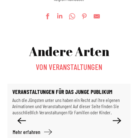
Messe-Kilbe
Féeries Noctrunes au Jardin
Andere Arten
Detektivspiel: Die Wissenschaftler im Verborgenen
La Guinguette bascule
Escape game: Das Rätsel des Professors Proton
VON VERANSTALTUNGEN
Ausstellung: So schöne Gebäude
Ausstellung – Migration & Klima: Wie können wir in unserer Welt leben?
Führung des Haut Rebberg Stadtviertels
Ausstellung: Limits of Control
VERANSTALTUNGEN FÜR DAS JUNGE PUBLIKUM
La Gargote Motoco
Auch die Jüngsten unter uns haben ein Recht auf ihre eigenen
A
Erlebniskabinen im Eisenbahnmuseum
Animationen und Veranstaltungen! Auf dieser Seite finden Sie
i
Ausstellung Formel 1
ausschließlich Veranstaltungen für Familien oder Kinder.
D
Mehr erfahren
M