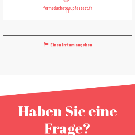
fermeduchateaupfastatt.fr
Einen Irrtum angeben
Haben Sie eine
Frage?