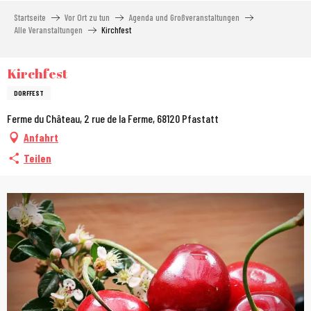
Aller
Startseite
Vor Ort zu tun
Agenda und Großveranstaltungen
au
Alle Veranstaltungen
Kirchfest
contenu
principal
Kirchfest
DORFFEST
Ferme du Château, 2 rue de la Ferme, 68120 Pfastatt
Anfahrt
Teilen