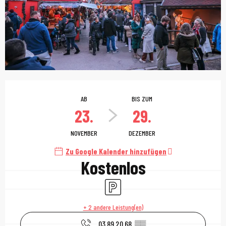
Öffnungszeiten & Kont
AB
BIS ZUM
23.
29.
NOVEMBER
DEZEMBER
Zu Google Kalender hinzufügen
Kostenlos
Parkplatz
+ 2 andere Leistung(en)
03 89 20 68
▒▒