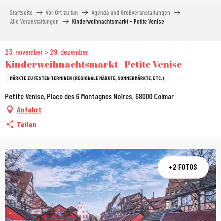
Aller
Startseite
Vor Ort zu tun
Agenda und Großveranstaltungen
au
Alle Veranstaltungen
Kinderweihnachtsmarkt - Petite Venise
contenu
principal
23. november > 29. dezember
Kinderweihnachtsmarkt - Petite Venise
MÄRKTE ZU FESTEN TERMINEN (REGIONALE MÄRKTE, SOMMERMÄRKTE, ETC.)
Petite Venise, Place des 6 Montagnes Noires, 68000 Colmar
Anfahrt
Teilen
+2 FOTOS