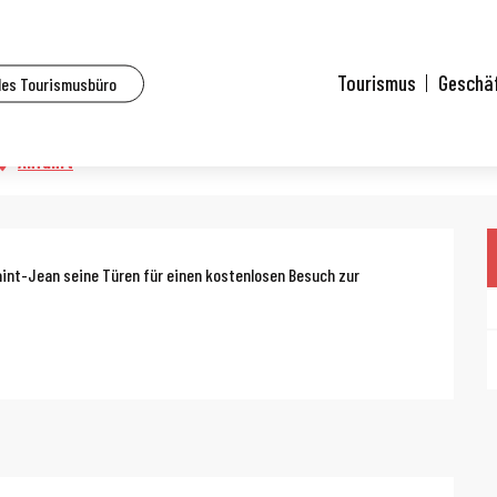
lle Veranstaltungen
Journées du Patrimoine - Temple Saint-Jean
Tourismus
Geschä
des Tourismusbüro
emple Saint-Jean
Anfahrt
g
aint-Jean seine Türen für einen kostenlosen Besuch zur 