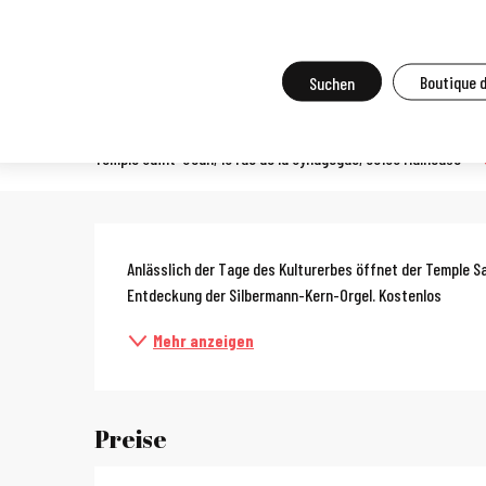
Aller
Startseite
Vor Ort zu tun
Agenda und Großveranstaltungen
A
au
contenu
Suche
Boutique 
Journées du Patrimoine - T
principal
Temple Saint-Jean, 10 rue de la Synagogue, 68100 Mulhouse
Beschreibun
Anlässlich der Tage des Kulturerbes öffnet der Temple S
Entdeckung der Silbermann-Kern-Orgel. Kostenlos
Mehr anzeigen
Preise