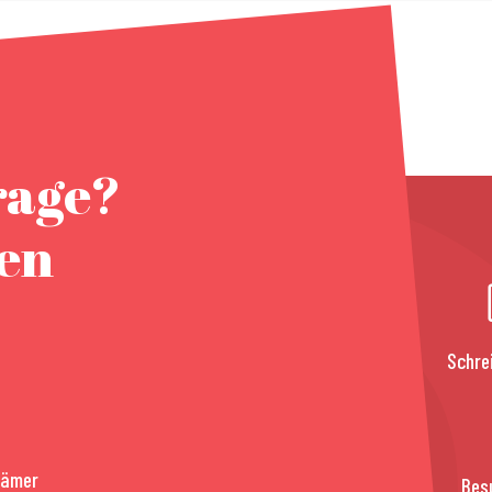
rage?
nen
Schre
rämer
Bes