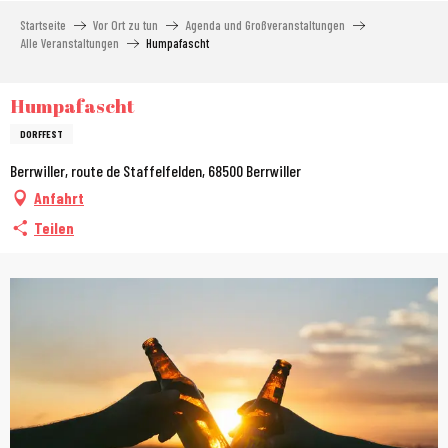
Aller
Startseite
Vor Ort zu tun
Agenda und Großveranstaltungen
au
Alle Veranstaltungen
Humpafascht
contenu
principal
Humpafascht
DORFFEST
Berrwiller, route de Staffelfelden, 68500 Berrwiller
Anfahrt
Teilen