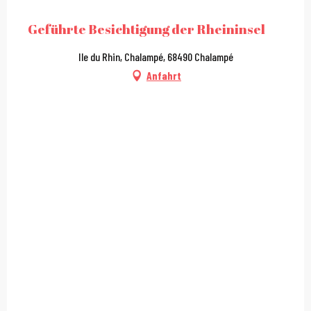
City Pass
Geführte Besichtigung der Rheininsel
Ile du Rhin, Chalampé, 68490 Chalampé
Anfahrt