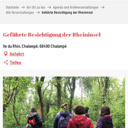
Aller
Startseite
Vor Ort zu tun
Agenda und Großveranstaltungen
au
Alle Veranstaltungen
Geführte Besichtigung der Rheininsel
contenu
principal
City Pass
Geführte Besichtigung der Rheininsel
Ile du Rhin, Chalampé, 68490 Chalampé
Anfahrt
Teilen