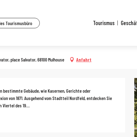
lle Veranstaltungen
Führung: Reise in die deutsche Stadt
Tourismus
Geschä
des Tourismusbüro
er von 15:00 bis zu 17:00
he Stadt
lvator, place Salvator, 68100 Mulhouse
Anfahrt
g
en bestimmte Gebäude, wie Kasernen, Gerichte oder 
ion von 1871. Ausgehend vom Stadtteil Nordfeld, entdecken Sie 
Viertel des 19....