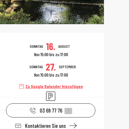
Öffnungszeiten 
16.
SONNTAG
AUGUST
Von 15:00 bis zu 17:00
27.
SONNTAG
SEPTEMBER
Von 15:00 bis zu 17:00
Zu Google Kalender hinzufügen
Parkplatz
03 69 77 76
▒▒
Kontaktieren Sie uns