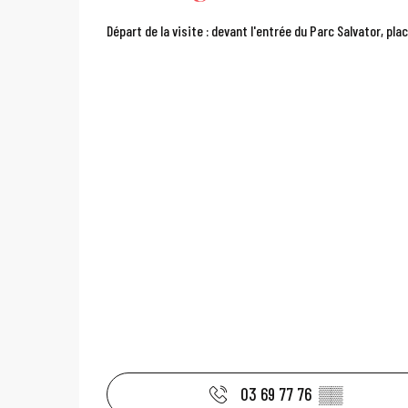
Départ de la visite : devant l'entrée du Parc Salvator, pla
03 69 77 76
▒▒