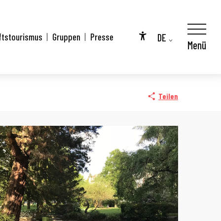
DE
ftstourismus
Gruppen
Presse
Menü
Accessibilité
FR
City Pass
EN
Teilen