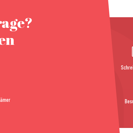
rage?
nen
Schre
rämer
Bes