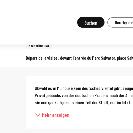
Aller
Startseite
Vor Ort zu tun
Agenda und Großveranstaltungen
A
au
contenu
Suche
Boutique 
Sonntag 16. august von 15:00 bis zu 17:00 / Sonntag 27. septemb
principal
Führung: Reise in die deutsc
STADTFÜHRUNG
Départ de la visite : devant l'entrée du Parc Salvator, place Sa
Beschreibun
Obwohl es in Mulhouse kein deutsches Viertel gibt, zeug
Privatgebäude, von der deutschen Präsenz nach der Annex
sie und ganz allgemein einen Teil der Stadt, der im letzten 
Mehr anzeigen