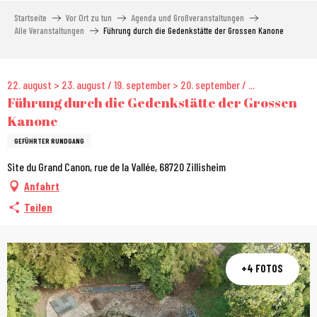
Aller
Startseite
Vor Ort zu tun
Agenda und Großveranstaltungen
au
Alle Veranstaltungen
Führung durch die Gedenkstätte der Grossen Kanone
contenu
principal
City Pass
22. august > 23. august / 19. september > 20. september / ...
Führung durch die Gedenkstätte der Grossen
Kanone
GEFÜHRTER RUNDGANG
Site du Grand Canon, rue de la Vallée, 68720 Zillisheim
Anfahrt
Teilen
+4 FOTOS