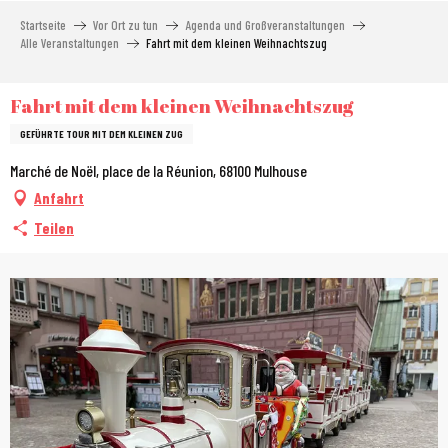
Aller
Startseite
Vor Ort zu tun
Agenda und Großveranstaltungen
au
Alle Veranstaltungen
Fahrt mit dem kleinen Weihnachtszug
contenu
principal
Fahrt mit dem kleinen Weihnachtszug
GEFÜHRTE TOUR MIT DEM KLEINEN ZUG
Marché de Noël, place de la Réunion, 68100 Mulhouse
Anfahrt
Teilen