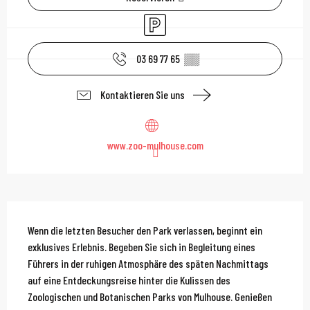
Parkplatz
03 69 77 65
▒▒
Kontaktieren Sie uns
www.zoo-mulhouse.com
Beschreibung
Wenn die letzten Besucher den Park verlassen, beginnt ein 
exklusives Erlebnis. Begeben Sie sich in Begleitung eines 
Führers in der ruhigen Atmosphäre des späten Nachmittags 
auf eine Entdeckungsreise hinter die Kulissen des 
Zoologischen und Botanischen Parks von Mulhouse. Genießen 