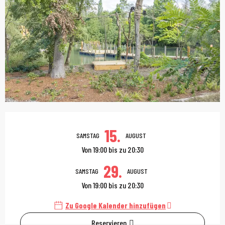
Öffnungszeiten & Kont
15.
SAMSTAG
AUGUST
Von 19:00 bis zu 20:30
29.
SAMSTAG
AUGUST
Von 19:00 bis zu 20:30
Zu Google Kalender hinzufügen
Reservieren