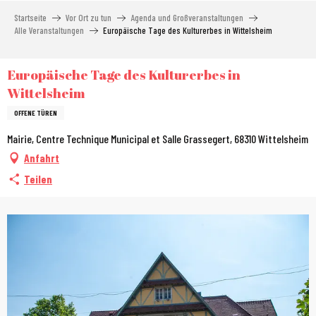
Aller
Startseite
Vor Ort zu tun
Agenda und Großveranstaltungen
au
Alle Veranstaltungen
Europäische Tage des Kulturerbes in Wittelsheim
contenu
principal
Europäische Tage des Kulturerbes in
Wittelsheim
OFFENE TÜREN
Mairie, Centre Technique Municipal et Salle Grassegert, 68310 Wittelsheim
Anfahrt
Teilen