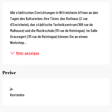
Beschreibung
Alle städtischen Einrichtungen in Wittelsheim öffnen an den 
Tagen des Kulturerbes ihre Türen: das Rathaus (2 rue 
d'Ensisheim), das städtische Technikzentrum (168 rue de 
Mulhouse) und die Musikschule (111 rue de Reiningue). Im Salle 
Grassegert (111 rue de Reiningue) können Sie an einem 
Workshop...
Mehr anzeigen
Preise
ja
Kostenlos