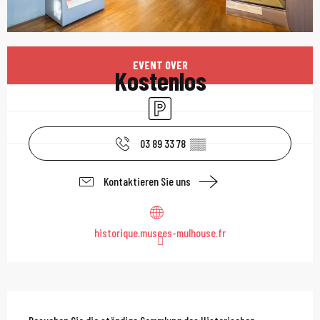
Öffnungszeiten & Kont
EVENT OVER
Kostenlos
Parkplatz
03 89 33 78
▒▒
Kontaktieren Sie uns
historique.musees-mulhouse.fr
Beschreibung