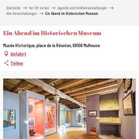
Aller
Startseite
Vor Ort zu tun
Agenda und Großveranstaltungen
au
Alle Veranstaltungen
Ein Abend im Historischen Museum
contenu
principal
Ein Abend im Historischen Museum
Musée Historique, place de la Réunion, 68100 Mulhouse
Anfahrt
Teilen