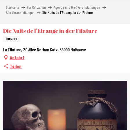
Aller
Startseite
Vor Ort zu tun
Agenda und Großveranstaltungen
au
Alle Veranstaltungen
Die Nuits de l'Etrange in der Filature
contenu
principal
Die Nuits de l'Etrange in der Filature
KONZERT
La Filature, 20 Allée Nathan Katz, 68090 Mulhouse
Anfahrt
Teilen