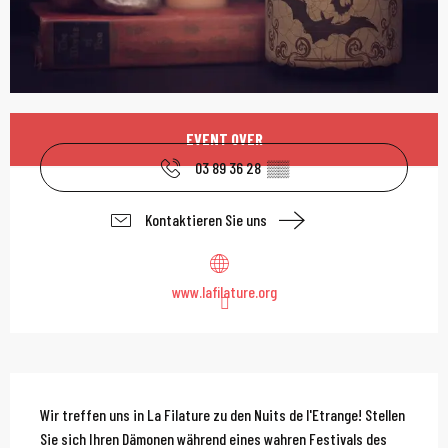
Öffnungszeiten & Kont
EVENT OVER
03 89 36 28
▒▒
Kontaktieren Sie uns
www.lafilature.org
Beschreibung
Wir treffen uns in La Filature zu den Nuits de l'Etrange! Stellen 
Sie sich Ihren Dämonen während eines wahren Festivals des 