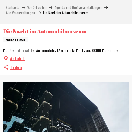
Aller
Startseite
Vor Ort zu tun
Agenda und Großveranstaltungen
au
Alle Veranstaltungen
Die Nacht im Automobilmuseum
contenu
principal
Die Nacht im Automobilmuseum
FREIER BESUCH
Musée national de l'Automobile, 17 rue de la Mertzau, 68100 Mulhouse
Anfahrt
Teilen