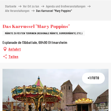
Aller
Startseite
Vor Ort zu tun
Agenda und Großveranstaltungen
au
Alle Veranstaltungen
Das Karrussel "Mary Poppins"
contenu
principal
Das Karrussel "Mary Poppins"
MÄRKTE ZU FESTEN TERMINEN (REGIONALE MÄRKTE, SOMMERMÄRKTE, ETC.)
Esplanade de l'Abbatiale, 68490 Ottmarsheim
Anfahrt
Teilen
+1 FOTO