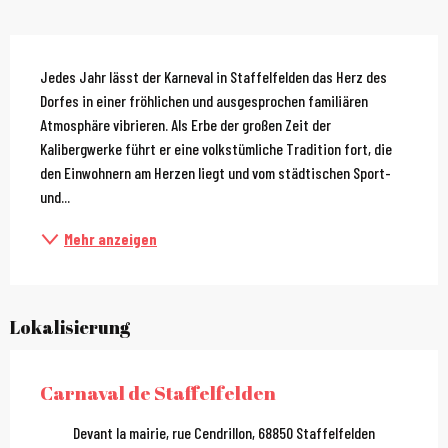
Beschreibung
Jedes Jahr lässt der Karneval in Staffelfelden das Herz des 
Dorfes in einer fröhlichen und ausgesprochen familiären 
Atmosphäre vibrieren. Als Erbe der großen Zeit der 
Kalibergwerke führt er eine volkstümliche Tradition fort, die 
den Einwohnern am Herzen liegt und vom städtischen Sport- 
und...
Mehr anzeigen
Lokalisierung
Carnaval de Staffelfelden
Devant la mairie, rue Cendrillon, 68850 Staffelfelden