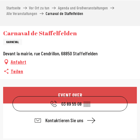
Aller
Startseite
Vor Ort zu tun
Agenda und Großveranstaltungen
au
Alle Veranstaltungen
Carnaval de Staffelfelden
contenu
principal
Carnaval de Staffelfelden
KARNEVAL
Devant la mairie, rue Cendrillon, 68850 Staffelfelden
Anfahrt
Teilen
Öffnungszeiten & Kont
EVENT OVER
03 89 55 08
▒▒
Kontaktieren Sie uns