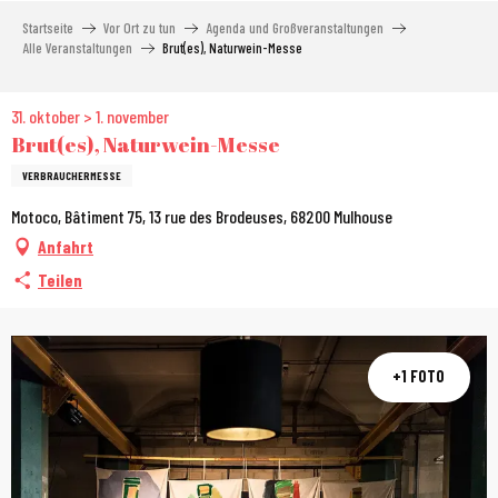
Aller
Startseite
Vor Ort zu tun
Agenda und Großveranstaltungen
au
Alle Veranstaltungen
Brut(es), Naturwein-Messe
contenu
principal
31. oktober > 1. november
Brut(es), Naturwein-Messe
VERBRAUCHERMESSE
Motoco, Bâtiment 75, 13 rue des Brodeuses, 68200 Mulhouse
Anfahrt
Teilen
+1 FOTO