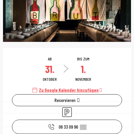
Öffnungszeiten & Kont
AB
BIS ZUM
31.
1.
OKTOBER
NOVEMBER
Zu Google Kalender hinzufügen
Reservieren
Parkplatz
06 33 09 96
▒▒