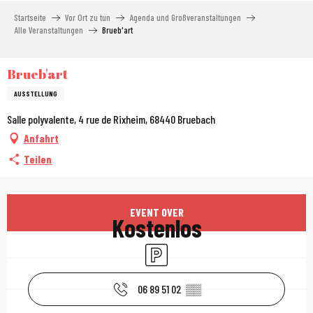
Aller
Startseite
Vor Ort zu tun
Agenda und Großveranstaltungen
au
Alle Veranstaltungen
Brueb'art
contenu
principal
Brueb'art
AUSSTELLUNG
Salle polyvalente, 4 rue de Rixheim, 68440 Bruebach
Anfahrt
Teilen
Öffnungszeiten & Kont
EVENT OVER
Kostenlos
Parkplatz
06 89 51 02
▒▒