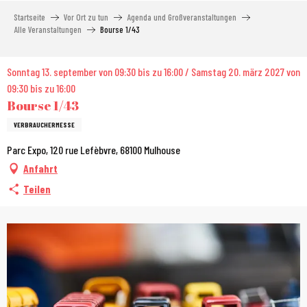
Aller
Startseite
Vor Ort zu tun
Agenda und Großveranstaltungen
au
Alle Veranstaltungen
Bourse 1/43
contenu
principal
Sonntag 13. september von 09:30 bis zu 16:00 / Samstag 20. märz 2027 von
09:30 bis zu 16:00
Bourse 1/43
VERBRAUCHERMESSE
Parc Expo, 120 rue Lefèbvre, 68100 Mulhouse
Anfahrt
Teilen