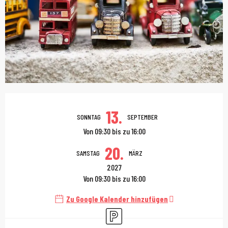
Öffnungszeiten & Kont
13.
SONNTAG
SEPTEMBER
Von 09:30 bis zu 16:00
20.
SAMSTAG
MÄRZ
2027
Von 09:30 bis zu 16:00
Zu Google Kalender hinzufügen
Parkplatz