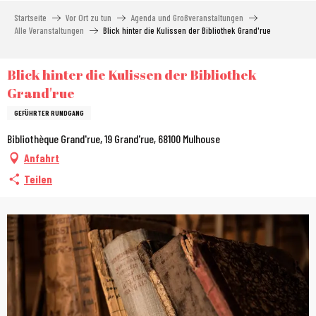
Aller
Startseite
Vor Ort zu tun
Agenda und Großveranstaltungen
au
Alle Veranstaltungen
Blick hinter die Kulissen der Bibliothek Grand'rue
contenu
principal
Blick hinter die Kulissen der Bibliothek
Grand'rue
GEFÜHRTER RUNDGANG
Bibliothèque Grand'rue, 19 Grand'rue, 68100 Mulhouse
Anfahrt
Teilen