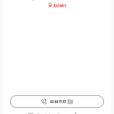
Anfahrt
03 69 77 67
▒▒