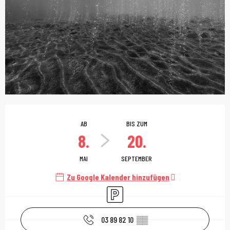
Öffnungszeiten & Kont
AB
BIS ZUM
8.
20.
MAI
SEPTEMBER
Zu Google Kalender hinzufügen
Parkplatz
03 89 82 10
▒▒