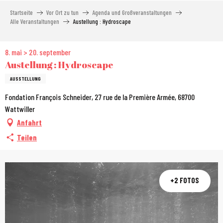
Aller
Startseite
Vor Ort zu tun
Agenda und Großveranstaltungen
au
Alle Veranstaltungen
Austellung : Hydroscape
contenu
principal
8. mai > 20. september
Austellung : Hydroscape
AUSSTELLUNG
Fondation François Schneider, 27 rue de la Première Armée, 68700
Wattwiller
Anfahrt
Teilen
+2 FOTOS