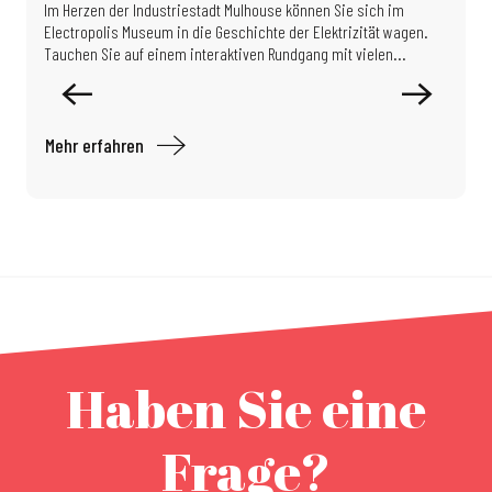
Im Herzen der Industriestadt Mulhouse können Sie sich im
D
Electropolis Museum in die Geschichte der Elektrizität wagen.
B
Tauchen Sie auf einem interaktiven Rundgang mit vielen...
B
d
Mehr erfahren
M
Haben Sie eine
Frage?