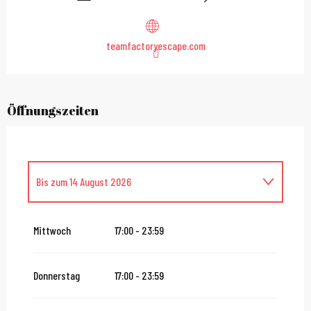
teamfactoryescape.com
Öffnungszeiten
Bis zum
14 August 2026
vom
16 August 2026
bis zum
31 Oktober 2026
Mittwoch
17:00 - 23:59
vom
2 November 2026
bis zum
10 November 2026
Donnerstag
17:00 - 23:59
vom
12 November 2026
bis zum
24 Dezember 2026