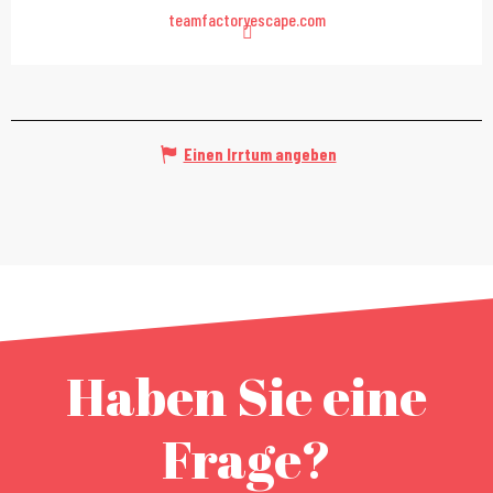
teamfactoryescape.com
Einen Irrtum angeben
Haben Sie eine
Frage?