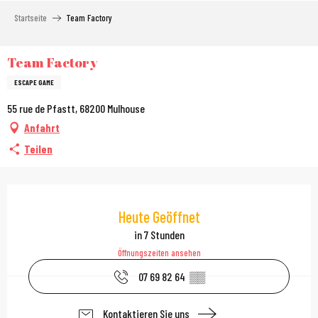
Aller
Startseite
Team Factory
au
contenu
principal
Team Factory
ESCAPE GAME
55 rue de Pfastt, 68200 Mulhouse
Anfahrt
Teilen
Öffnungszeiten & Kont
Heute Geöffnet
in 7 Stunden
Öffnungszeiten ansehen
07 69 82 64
▒▒
Kontaktieren Sie uns