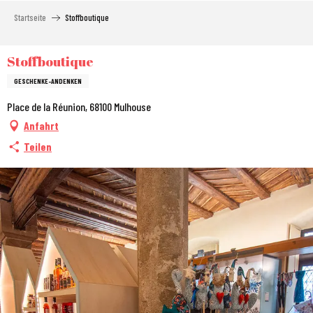
Aller
Startseite
Stoffboutique
au
contenu
principal
Stoffboutique
GESCHENKE-ANDENKEN
Place de la Réunion, 68100 Mulhouse
Anfahrt
Teilen