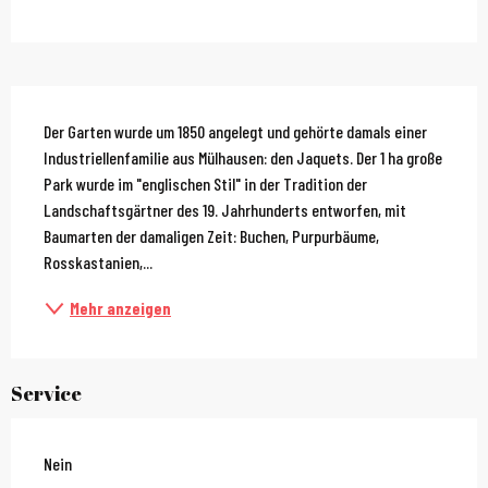
Beschreibung
Der Garten wurde um 1850 angelegt und gehörte damals einer 
Industriellenfamilie aus Mülhausen: den Jaquets. Der 1 ha große 
Park wurde im "englischen Stil" in der Tradition der 
Landschaftsgärtner des 19. Jahrhunderts entworfen, mit 
Baumarten der damaligen Zeit: Buchen, Purpurbäume, 
Rosskastanien,...
Mehr anzeigen
Service
Nein