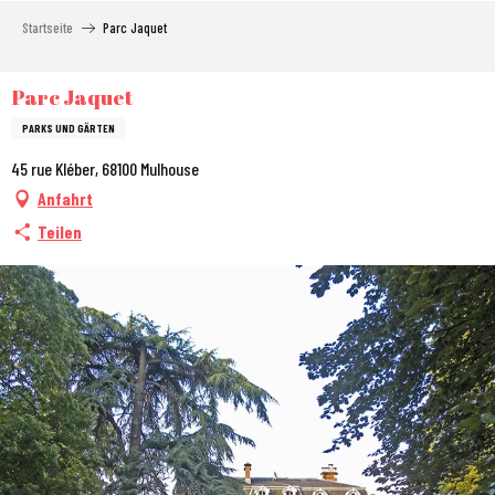
Aller
Startseite
Parc Jaquet
au
contenu
principal
Parc Jaquet
PARKS UND GÄRTEN
45 rue Kléber, 68100 Mulhouse
Anfahrt
Teilen