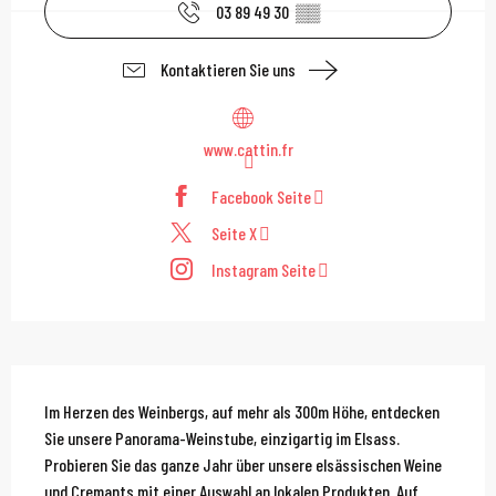
03 89 49 30
▒▒
Kontaktieren Sie uns
www.cattin.fr
Facebook Seite
Seite X
Instagram Seite
Beschreibung
Im Herzen des Weinbergs, auf mehr als 300m Höhe, entdecken 
Sie unsere Panorama-Weinstube, einzigartig im Elsass. 
Probieren Sie das ganze Jahr über unsere elsässischen Weine 
und Cremants mit einer Auswahl an lokalen Produkten. Auf 