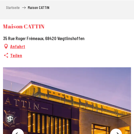
Aller
Startseite
Maison CATTIN
au
contenu
principal
Maison CATTIN
35 Rue Roger Frémeaux, 68420 Vœgtlinshoffen
Anfahrt
Teilen