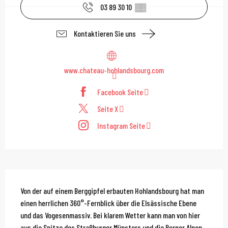
03 89 30 10
▒▒
Kontaktieren Sie uns
www.chateau-hohlandsbourg.com
Facebook Seite
Seite X
Instagram Seite
Beschreibung
Von der auf einem Berggipfel erbauten Hohlandsbourg hat man 
einen herrlichen 360°-Fernblick über die Elsässische Ebene 
und das Vogesenmassiv. Bei klarem Wetter kann man von hier 
aus die Spitze des Straßburger Münsters und die Berner Alpen 