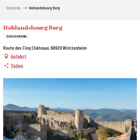
Aller
Startseite
Hohlandsbourg Burg
au
contenu
principal
Hohlandsbourg Burg
SCHLOSSRUINE
Route des Cinq Châteaux, 68920 Wintzenheim
Anfahrt
Teilen