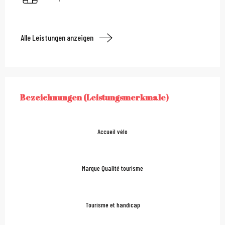
Alle Leistungen anzeigen
Leistungensmöglichkei
Bezeichnungen (Leistungsmerkmale)
BEZEICHNUNGEN (LEISTUNGSMERKMALE)
Accueil vélo
Marque Qualité tourisme
Tourisme et handicap