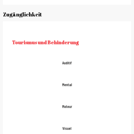
Zugänglichkeit
Tourismus und Behinderung
TOURISMUS UND BEHINDERUNG
Auditif
Mental
Moteur
Visuel