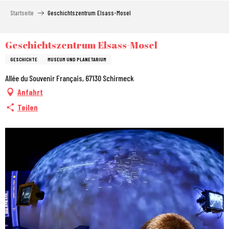
Aller
Startseite
Geschichtszentrum Elsass-Mosel
au
contenu
principal
Geschichtszentrum Elsass-Mosel
GESCHICHTE
MUSEUM UND PLANETARIUM
Allée du Souvenir Français, 67130 Schirmeck
Anfahrt
Teilen