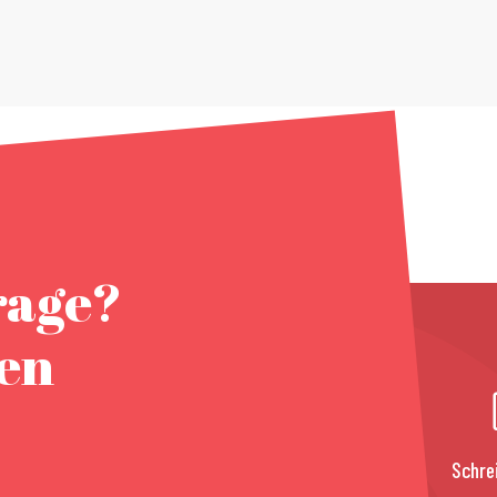
rage?
nen
Schre