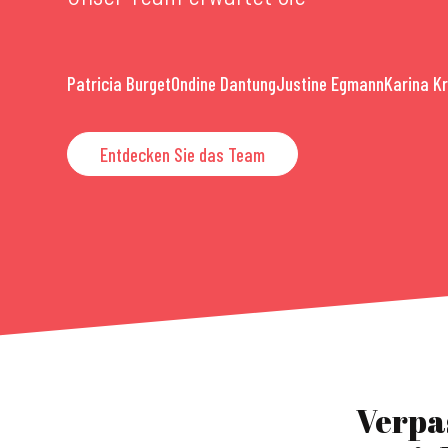
Patricia Burget
Ondine Dantung
Justine Egmann
Karina K
Entdecken Sie das Team
Verpa