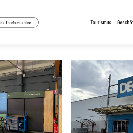
Tourismus
Geschä
des Tourismusbüro
t - Décathlon Mulhouse Dornach