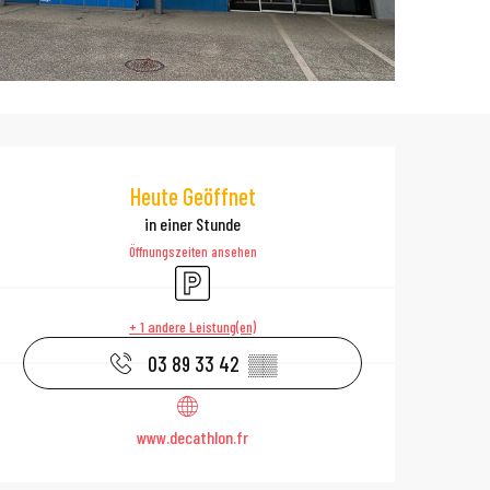
Öffnungszeiten 
Heute Geöffnet
in einer Stunde
Öffnungszeiten ansehen
Parkplatz
+ 1 andere Leistung(en)
03 89 33 42
▒▒
www.decathlon.fr