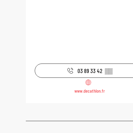
03 89 33 42
▒▒
www.decathlon.fr