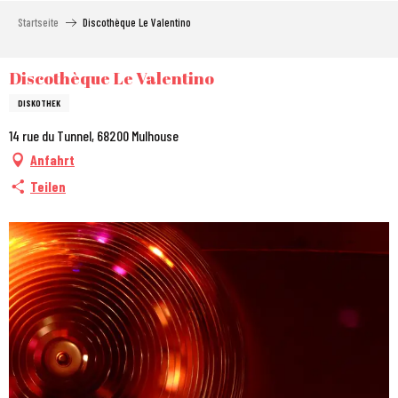
Aller
Startseite
Discothèque Le Valentino
au
contenu
principal
Discothèque Le Valentino
DISKOTHEK
14 rue du Tunnel, 68200 Mulhouse
Anfahrt
Teilen