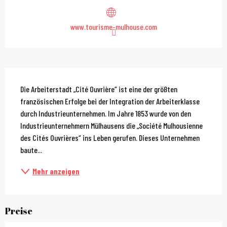
www.tourisme-mulhouse.com
Beschreibung
Die Arbeiterstadt „Cité Ouvrière“ ist eine der größten 
französischen Erfolge bei der Integration der Arbeiterklasse 
durch Industrieunternehmen. Im Jahre 1853 wurde von den 
Industrieunternehmern Mülhausens die „Société Mulhousienne 
des Cités Ouvrières“ ins Leben gerufen. Dieses Unternehmen 
baute...
Mehr anzeigen
Preise