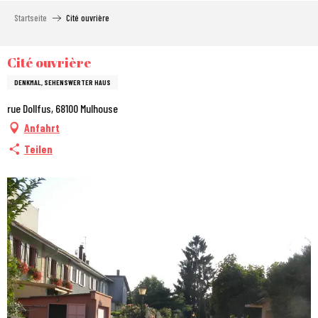
Aller
Startseite
Cité ouvrière
au
contenu
principal
Cité ouvrière
DENKMAL, SEHENSWERTER HAUS
rue Dollfus, 68100 Mulhouse
Anfahrt
Teilen