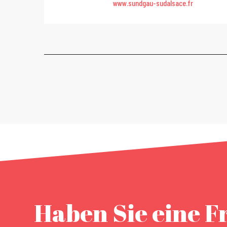
www.sundgau-sudalsace.fr
Haben Sie eine F