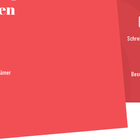
nen
Schre
rämer
Bes