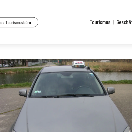
Tourismus
Geschä
des Tourismusbüro
house