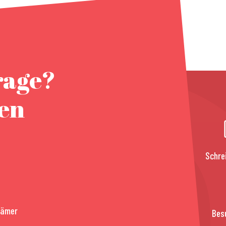
rage?
nen
Schre
rämer
Bes