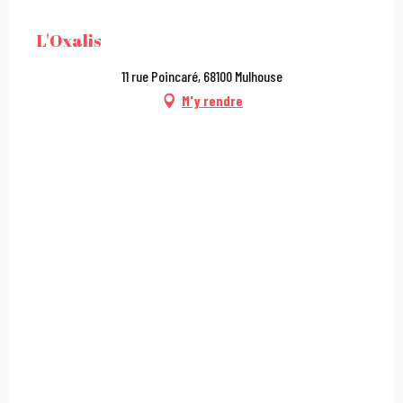
City Pass
L'Oxalis
11 rue Poincaré, 68100 Mulhouse
M'y rendre