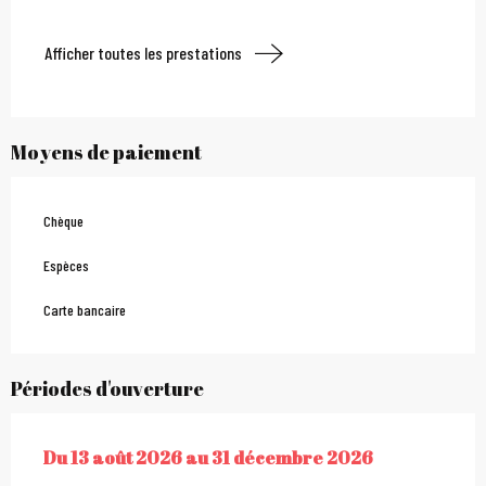
Afficher toutes les prestations
Moyens de paiement
Chèque
Espèces
Carte bancaire
Périodes d'ouverture
Du
13 août 2026
au
31 décembre 2026
DU
13 AOÛT 2026
AU
31 DÉCEMBRE 2026