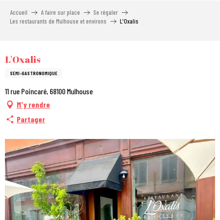
Aller
Accueil
A faire sur place
Se régaler
au
Les restaurants de Mulhouse et environs
L'Oxalis
contenu
principal
City Pass
L'Oxalis
SEMI-GASTRONOMIQUE
11 rue Poincaré, 68100 Mulhouse
M'y rendre
Partager