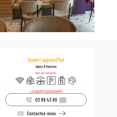
Ouverture et coo
Ouvert aujourd'hui
dans 6 heures
Voir les horaires
WiFi
Air conditionné
Terrasse
Parking
Vente à emporter
Animaux acceptés
+ 9 autre(s) prestation(s)
03 89 43 80
▒▒
Contactez-nous