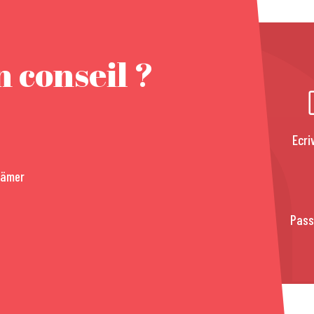
 conseil ?
Ecri
rämer
Pass