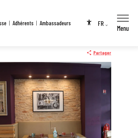
FR
sse
Adhérents
Ambassadeurs
Menu
Accessibilité
EN
DE
Partager