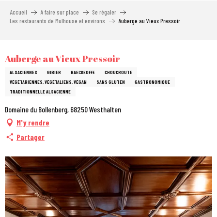
Aller
Accueil
A faire sur place
Se régaler
au
Les restaurants de Mulhouse et environs
Auberge au Vieux Pressoir
contenu
principal
City Pass
Auberge au Vieux Pressoir
ALSACIENNES
GIBIER
BAECKEOFFE
CHOUCROUTE
VÉGÉTARIENNES, VÉGÉTALIENS, VÉGAN
SANS GLUTEN
GASTRONOMIQUE
TRADITIONNELLE ALSACIENNE
Domaine du Bollenberg, 68250 Westhalten
M'y rendre
Partager