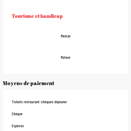
Tourisme et handicap
TOURISME ET HANDICAP
Mental
Moteur
Moyens de paiement
Tickets restaurant-chèques déjeuner
Chèque
Espèces