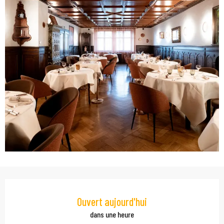
Ouverture et coordonn
Ouvert aujourd'hui
dans une heure