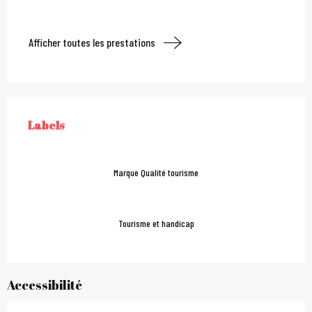
Afficher toutes les prestations
Offres de prestations
Labels
LABELS
Marque Qualité tourisme
Tourisme et handicap
Accessibilité