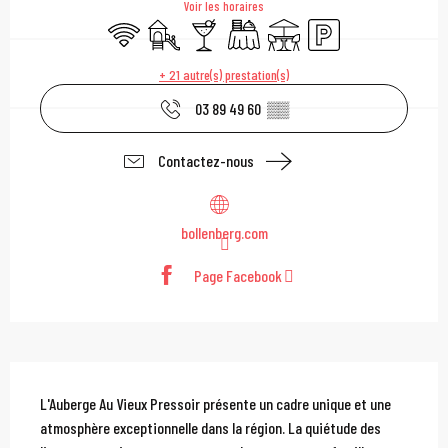
Voir les horaires
WiFi
Jeux pour enfants / Espace jeux
Bar / Buvette
Banquet
Terrasse
Parking
+ 21 autre(s) prestation(s)
03 89 49 60
▒▒
Contactez-nous
bollenberg.com
Page Facebook
Description
L'Auberge Au Vieux Pressoir présente un cadre unique et une 
atmosphère exceptionnelle dans la région. La quiétude des 