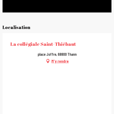
Localisation
La collégiale Saint-Thiébaut
place Joffre, 68800 Thann
M'y rendre