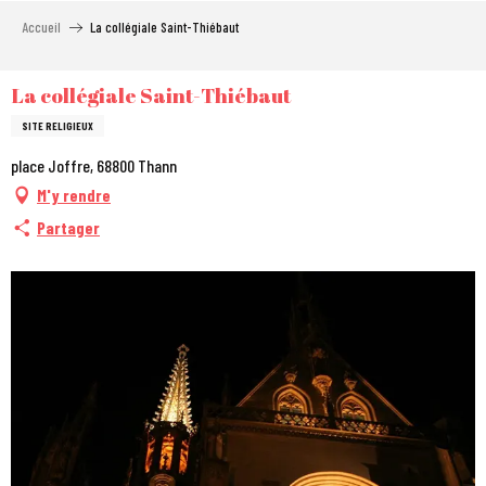
Aller
Accueil
La collégiale Saint-Thiébaut
au
contenu
principal
La collégiale Saint-Thiébaut
SITE RELIGIEUX
place Joffre, 68800 Thann
M'y rendre
Partager