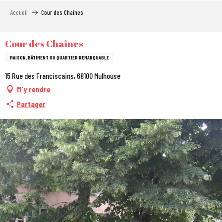
Aller
Accueil
Cour des Chaînes
au
contenu
principal
Cour des Chaînes
MAISON, BÂTIMENT OU QUARTIER REMARQUABLE
15 Rue des Franciscains, 68100 Mulhouse
M'y rendre
Partager