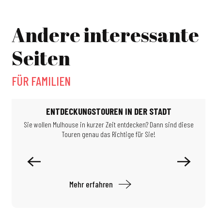
Die Ankunft des Heiligen Nikolaus
Die Ankunft der Heiligen Drei Könige
Festival Momix
Andere interessante
Happy games
Seiten
FÜR FAMILIEN
ENTDECKUNGSTOUREN IN DER STADT
Sie wollen Mulhouse in kurzer Zeit entdecken? Dann sind diese
Touren genau das Richtige für Sie!
B
Mehr erfahren