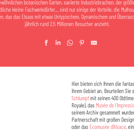
wöhnlichen botanischen Garten, sanierte Industriebrachen, der größt
dliche kleine Fachwerkdörfer… sind nur einige der Vorteile, die Mulho
en, das das Elsass mit etwas Untypischem, Dynamischem und Überras
jährlich rund 2,5 Millionen Besucher anzieht.
Hier bieten sich Ihnen die fant
ihrem Gebiet an. Beurteilen Sie 
Schlumpf
mit seinen 400 Oldtimer
Royale), das
Musée de l’Impressi
seinem Archiv gesammelt wurden
Partnerschaft mit großen Desig
oder das
Ecomusée d’Alsace
, ei