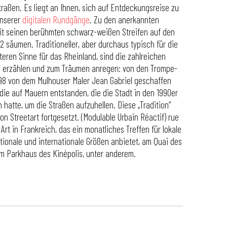
traßen. Es liegt an Ihnen, sich auf Entdeckungsreise zu
unserer
digitalen Rundgänge
. Zu den anerkannten
mit seinen berühmten schwarz-weißen Streifen auf den
2 säumen. Traditioneller, aber durchaus typisch für die
ren Sinne für das Rheinland, sind die zahlreichen
e erzählen und zum Träumen anregen: von den Trompe-
698 von dem Mulhouser Maler Jean Gabriel geschaffen
die auf Mauern entstanden, die die Stadt in den 1990er
 hatte, um die Straßen aufzuhellen. Diese „Tradition“
on Streetart fortgesetzt. (Modulable Urbain Réactif) rue
 Art in Frankreich, das ein monatliches Treffen für lokale
ationale und internationale Größen anbietet, am Quai des
im Parkhaus des Kinépolis, unter anderem.