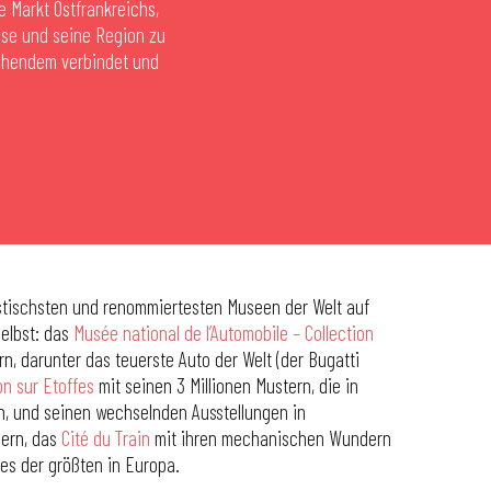
e Markt Ostfrankreichs,
use und seine Region zu
chendem verbindet und
astischsten und renommiertesten Museen der Welt auf
selbst: das
Musée national de l’Automobile – Collection
n, darunter das teuerste Auto der Welt (der Bugatti
on sur Etoffes
mit seinen 3 Millionen Mustern, die in
, und seinen wechselnden Ausstellungen in
nern, das
Cité du Train
mit ihren mechanischen Wundern
nes der größten in Europa.