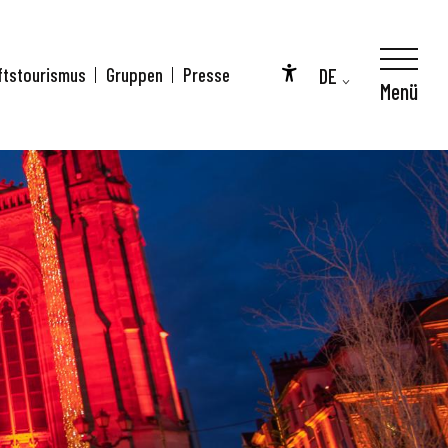
DE
ftstourismus
Gruppen
Presse
Menü
Accessibilité
FR
EN