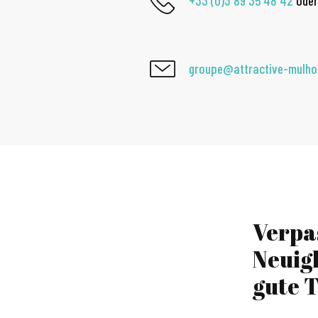
+33 (0)3 89 35 48 42
ode
groupe@attractive-mulh
Verpa
Neuig
gute T