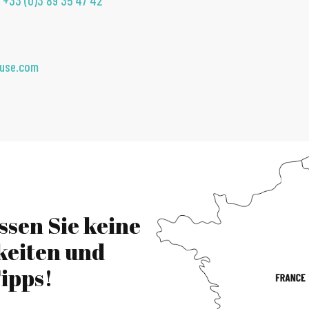
r
+33 (0)3 89 35 47 42
ouse.com
ssen Sie keine
keiten und
ipps!